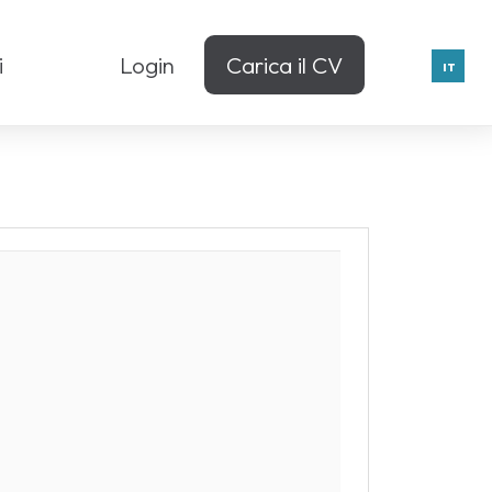
i
Login
Carica il CV
IT