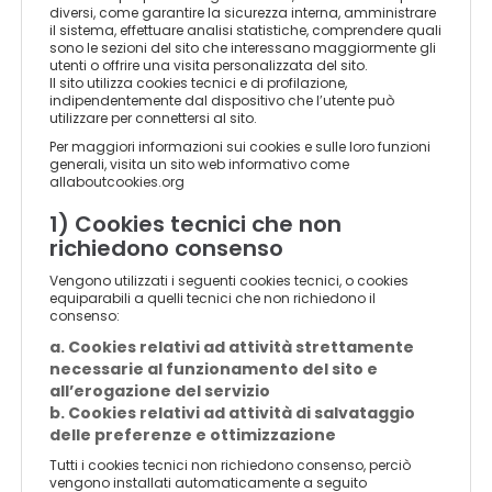
CV
Lingua
diversi, come garantire la sicurezza interna, amministrare
il sistema, effettuare analisi statistiche, comprendere quali
sono le sezioni del sito che interessano maggiormente gli
utenti o offrire una visita personalizzata del sito.
EN
Il sito utilizza cookies tecnici e di profilazione,
indipendentemente dal dispositivo che l’utente può
utilizzare per connettersi al sito.
Per maggiori informazioni sui cookies e sulle loro funzioni
FR
generali, visita un sito web informativo come
allaboutcookies.org
1) Cookies tecnici che non
IT
richiedono consenso
Vengono utilizzati i seguenti cookies tecnici, o cookies
equiparabili a quelli tecnici che non richiedono il
DE
consenso:
a. Cookies relativi ad attività strettamente
necessarie al funzionamento del sito e
ES
all’erogazione del servizio
b. Cookies relativi ad attività di salvataggio
delle preferenze e ottimizzazione
PT
Tutti i cookies tecnici non richiedono consenso, perciò
vengono installati automaticamente a seguito