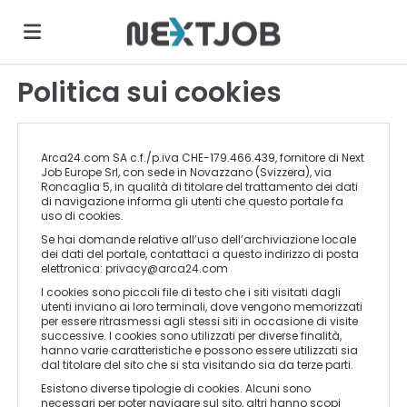
Politica sui cookies
Home
Cerca
Arca24.com SA c.f./p.iva CHE-179.466.439, fornitore di Next
Job Europe Srl, con sede in Novazzano (Svizzera), via
Roncaglia 5, in qualità di titolare del trattamento dei dati
di navigazione informa gli utenti che questo portale fa
uso di cookies.
Carica
Se hai domande relative all’uso dell’archiviazione locale
dei dati del portale, contattaci a questo indirizzo di posta
elettronica:
privacy@arca24.com
il
Login
I cookies sono piccoli file di testo che i siti visitati dagli
utenti inviano ai loro terminali, dove vengono memorizzati
per essere ritrasmessi agli stessi siti in occasione di visite
successive. I cookies sono utilizzati per diverse finalità,
CV
Cerca
hanno varie caratteristiche e possono essere utilizzati sia
dal titolare del sito che si sta visitando sia da terze parti.
Esistono diverse tipologie di cookies. Alcuni sono
necessari per poter navigare sul sito, altri hanno scopi