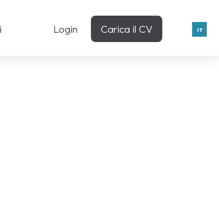
i
Login
Carica il CV
IT