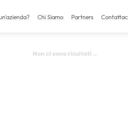
 un'azienda?
Chi Siamo
Partners
Contattac
Non ci sono risultati ...