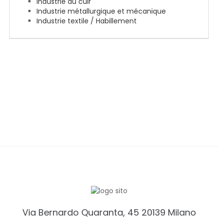
EN
Industrie du cuir
Industrie métallurgique et mécanique
Industrie textile / Habillement
FR
IT
DE
ES
PT
Via Bernardo Quaranta, 45 20139 Milano