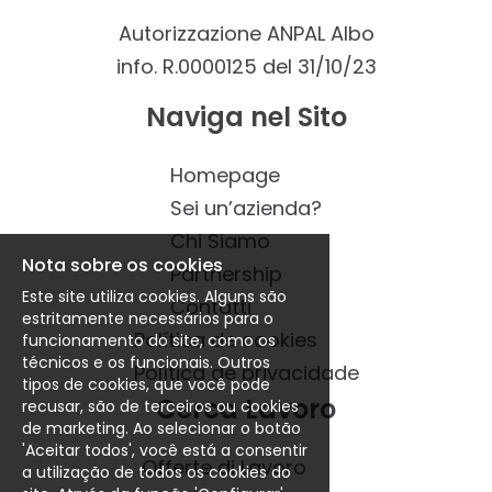
Autorizzazione ANPAL Albo
info. R.0000125 del 31/10/23
Naviga nel Sito
Homepage
Sei un’azienda?
Chi Siamo
Nota sobre os cookies
Partnership
Este site utiliza cookies. Alguns são
Contatti
estritamente necessários para o
Política de cookies
funcionamento do site, como os
técnicos e os funcionais. Outros
Política de privacidade
tipos de cookies, que você pode
Cerca Lavoro
recusar, são de terceiros ou cookies
de marketing. Ao selecionar o botão
'Aceitar todos', você está a consentir
Offerte di Lavoro
a utilização de todos os cookies do