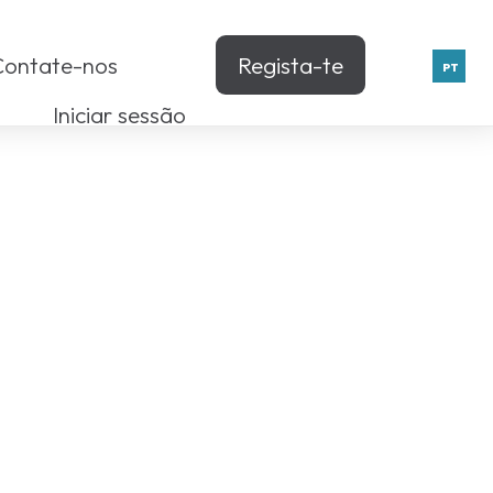
Contate-nos
Regista-te
PT
Iniciar sessão