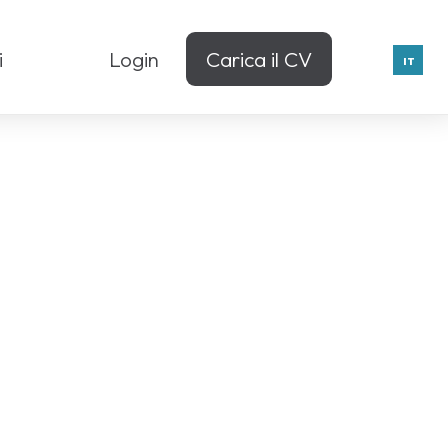
i
Login
Carica il CV
IT