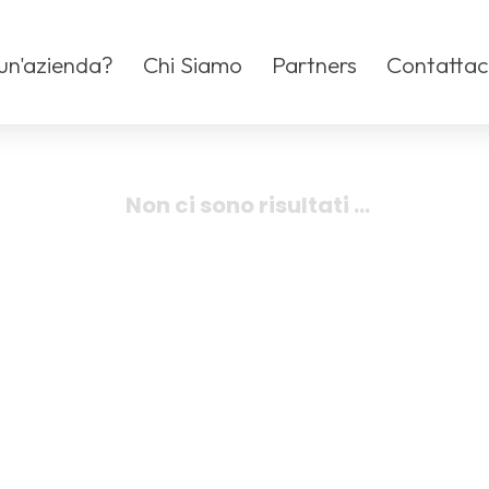
 un'azienda?
Chi Siamo
Partners
Contattac
Non ci sono risultati ...